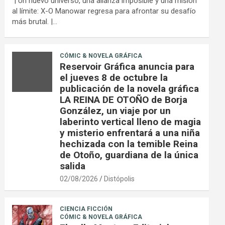
| Un nuevo universo, una alianza imposible y una misión
al límite: X-O Manowar regresa para afrontar su desafío
más brutal. |…
CÓMIC & NOVELA GRÁFICA
Reservoir Gráfica anuncia para
el jueves 8 de octubre la
publicación de la novela gráfica
LA REINA DE OTOÑO de Borja
González, un viaje por un
laberinto vertical lleno de magia
y misterio enfrentará a una niña
hechizada con la temible Reina
de Otoño, guardiana de la única
salida
02/08/2026
Distópolis
CIENCIA FICCIÓN
CÓMIC & NOVELA GRÁFICA