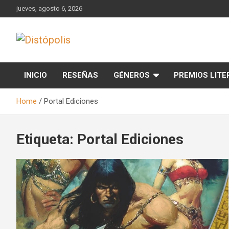
Skip
jueves, agosto 6, 2026
to
content
Novedades & Reseñas Sobre Literatura Fantástica
Distópolis
INICIO
RESEÑAS
GÉNEROS
PREMIOS LITE
Home
Portal Ediciones
Etiqueta:
Portal Ediciones