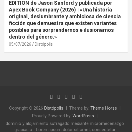
EDITION de Jason Sanford y publicada por
Apex Book Company (2026) | «Una historia
original, deslumbrante y ambiciosa de ciencia
ficción que demuestra que existen variantes
posibles para sorprendernos e ilusionarnos
dentro del género.»
05/07/2026
Distópolis
Copyright © 2026
Distópolis
Theme by:
Theme Horse
Proudly Powered by:
WordPress
dominio y alojamiento sufragado mediante micromecenazgo
gracias a... Lorem ipsum dolor sit amet, consectetur