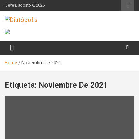
Skip
jueves, agosto 6, 2026
to
content
Novedades & Reseñas Sobre Literatura Fantástica
Distópolis
Home
Noviembre De 2021
Etiqueta:
Noviembre De 2021