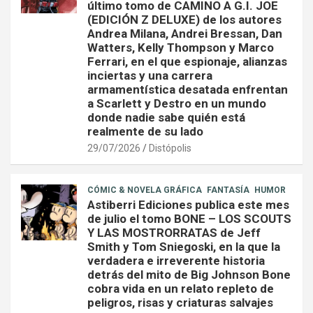
último tomo de CAMINO A G.I. JOE
(EDICIÓN Z DELUXE) de los autores
Andrea Milana, Andrei Bressan, Dan
Watters, Kelly Thompson y Marco
Ferrari, en el que espionaje, alianzas
inciertas y una carrera
armamentística desatada enfrentan
a Scarlett y Destro en un mundo
donde nadie sabe quién está
realmente de su lado
29/07/2026
Distópolis
CÓMIC & NOVELA GRÁFICA
FANTASÍA
HUMOR
Astiberri Ediciones publica este mes
de julio el tomo BONE – LOS SCOUTS
Y LAS MOSTRORRATAS de Jeff
Smith y Tom Sniegoski, en la que la
verdadera e irreverente historia
detrás del mito de Big Johnson Bone
cobra vida en un relato repleto de
peligros, risas y criaturas salvajes