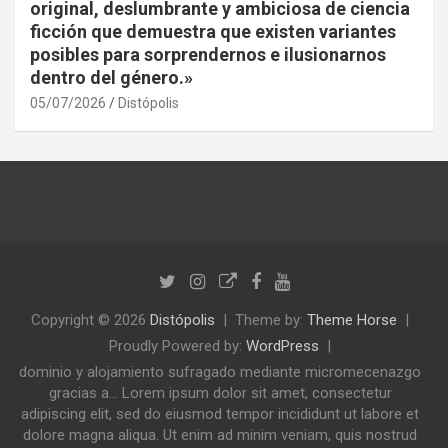
original, deslumbrante y ambiciosa de ciencia
ficción que demuestra que existen variantes
posibles para sorprendernos e ilusionarnos
dentro del género.»
05/07/2026
Distópolis
Copyright © 2026
Distópolis
Theme by:
Theme Horse
Proudly Powered by:
WordPress
dominio y alojamiento sufragado mediante micromecenazgo
gracias a... Lorem ipsum dolor sit amet, consectetur
adipiscing elit, sed do eiusmod tempor incididunt ut labore et
dolore magna aliqua. Ut enim ad minim veniam, quis nostrud