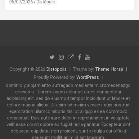
05/07/2026
Distópolis
Copyright © 2026
Distópolis
Theme by:
Theme Horse
Proudly Powered by:
WordPress
dominio y alojamiento sufragado mediante micromecenazgo
gracias a... Lorem ipsum dolor sit amet, consectetur
adipiscing elit, sed do eiusmod tempor incididunt ut labore et
dolore magna aliqua. Ut enim ad minim veniam, quis nostrud
exercitation ullamco laboris nisi ut aliquip ex ea commodo
consequat. Duis aute irure dolor in reprehenderit in voluptate
velit esse cillum dolore eu fugiat nulla pariatur. Excepteur sint
occaecat cupidatat non proident, sunt in culpa qui officia
deserunt mollit anim id est laborum.