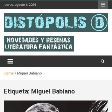
Skip
jueves, agosto 6, 2026
to
content
Novedades & Reseñas Sobre Literatura Fantástica
Distópolis
Home
Miguel Babiano
Etiqueta:
Miguel Babiano