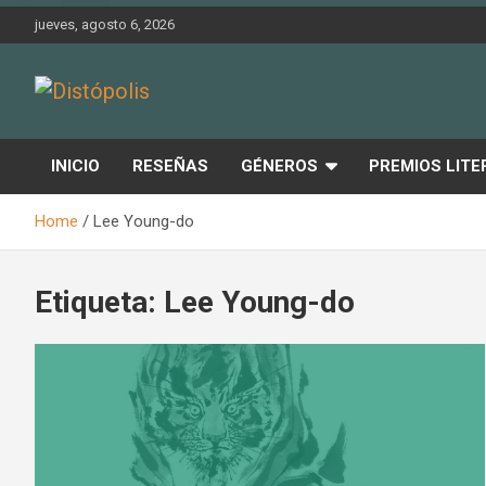
Skip
jueves, agosto 6, 2026
to
content
Novedades & Reseñas Sobre Literatura Fantástica
Distópolis
INICIO
RESEÑAS
GÉNEROS
PREMIOS LITE
Home
Lee Young-do
Etiqueta:
Lee Young-do