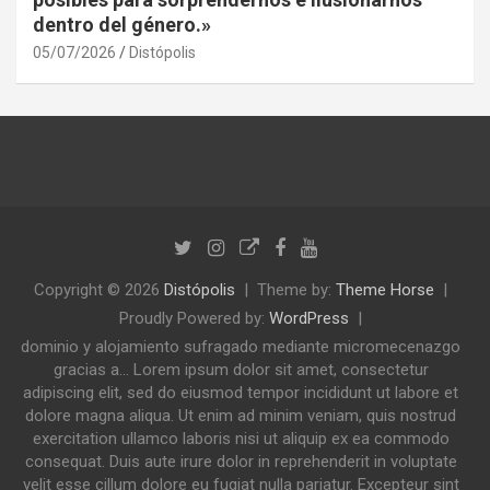
dentro del género.»
05/07/2026
Distópolis
Copyright © 2026
Distópolis
Theme by:
Theme Horse
Proudly Powered by:
WordPress
dominio y alojamiento sufragado mediante micromecenazgo
gracias a... Lorem ipsum dolor sit amet, consectetur
adipiscing elit, sed do eiusmod tempor incididunt ut labore et
dolore magna aliqua. Ut enim ad minim veniam, quis nostrud
exercitation ullamco laboris nisi ut aliquip ex ea commodo
consequat. Duis aute irure dolor in reprehenderit in voluptate
velit esse cillum dolore eu fugiat nulla pariatur. Excepteur sint