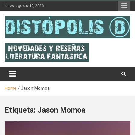
Skip
lunes, agosto 10, 2026
to
content
Novedades & Reseñas Sobre Literatura Fantástica
Distópolis
Home
Jason Momoa
Etiqueta:
Jason Momoa