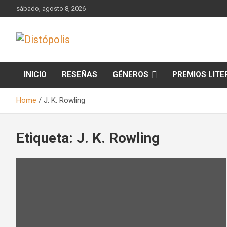
Skip
sábado, agosto 8, 2026
to
content
Novedades & Reseñas Sobre Literatura Fantástica
Distópolis
INICIO
RESEÑAS
GÉNEROS
PREMIOS LITE
Home
J. K. Rowling
Etiqueta:
J. K. Rowling