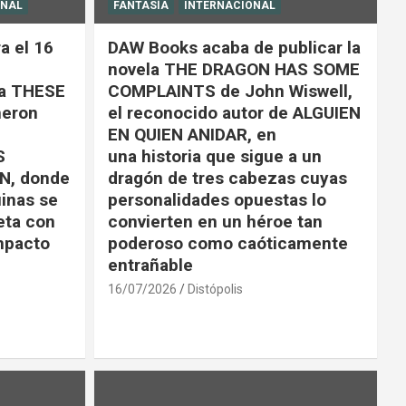
ONAL
FANTASÍA
INTERNACIONAL
a el 16
DAW Books acaba de publicar la
novela THE DRAGON HAS SOME
la THESE
COMPLAINTS de John Wiswell,
eron
el reconocido autor de ALGUIEN
EN QUIEN ANIDAR, en
S
una historia que sigue a un
N, donde
dragón de tres cabezas cuyas
uinas se
personalidades opuestas lo
eta con
convierten en un héroe tan
impacto
poderoso como caóticamente
entrañable
16/07/2026
Distópolis