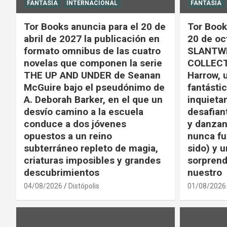
FANTASÍA
INTERNACIONAL
FANTASÍA
Tor Books anuncia para el 20 de
Tor Book
abril de 2027 la publicación en
20 de oc
formato omnibus de las cuatro
SLANTWI
novelas que componen la serie
COLLECT
THE UP AND UNDER de Seanan
Harrow, 
McGuire bajo el pseudónimo de
fantástic
A. Deborah Barker, en el que un
inquieta
desvío camino a la escuela
desafian
conduce a dos jóvenes
y danzan
opuestos a un reino
nunca fu
subterráneo repleto de magia,
sido) y u
criaturas imposibles y grandes
sorprend
descubrimientos
nuestro
04/08/2026
Distópolis
01/08/2026