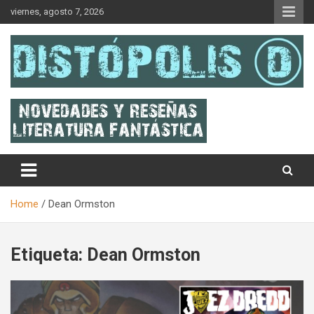
Skip
viernes, agosto 7, 2026
to
content
Novedades & Reseñas Sobre Literatura Fantástica
Distópolis
Home
Dean Ormston
Etiqueta:
Dean Ormston