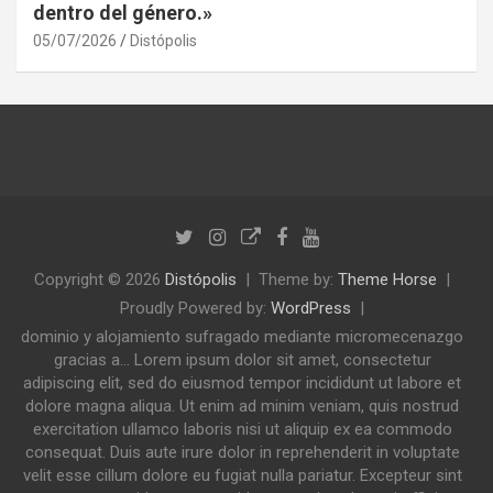
dentro del género.»
05/07/2026
Distópolis
Copyright © 2026
Distópolis
Theme by:
Theme Horse
Proudly Powered by:
WordPress
dominio y alojamiento sufragado mediante micromecenazgo
gracias a... Lorem ipsum dolor sit amet, consectetur
adipiscing elit, sed do eiusmod tempor incididunt ut labore et
dolore magna aliqua. Ut enim ad minim veniam, quis nostrud
exercitation ullamco laboris nisi ut aliquip ex ea commodo
consequat. Duis aute irure dolor in reprehenderit in voluptate
velit esse cillum dolore eu fugiat nulla pariatur. Excepteur sint