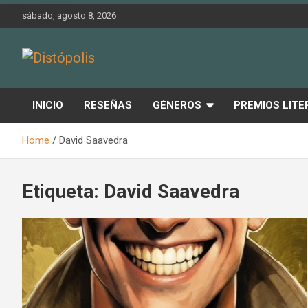
Skip
sábado, agosto 8, 2026
to
content
Novedades & Reseñas Sobre Literatura Fantástica
Distópolis
INICIO
RESEÑAS
GÉNEROS
PREMIOS LITE
Home
David Saavedra
Etiqueta:
David Saavedra