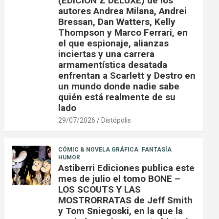
(EDICIÓN Z DELUXE) de los
autores Andrea Milana, Andrei
Bressan, Dan Watters, Kelly
Thompson y Marco Ferrari, en
el que espionaje, alianzas
inciertas y una carrera
armamentística desatada
enfrentan a Scarlett y Destro en
un mundo donde nadie sabe
quién está realmente de su
lado
29/07/2026
Distópolis
CÓMIC & NOVELA GRÁFICA
FANTASÍA
HUMOR
Astiberri Ediciones publica este
mes de julio el tomo BONE –
LOS SCOUTS Y LAS
MOSTRORRATAS de Jeff Smith
y Tom Sniegoski, en la que la