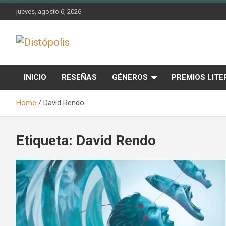
Skip
jueves, agosto 6, 2026
to
content
Novedades & Reseñas Sobre Literatura Fantástica
Distópolis
INICIO
RESEÑAS
GÉNEROS
PREMIOS LITE
Home
David Rendo
Etiqueta:
David Rendo