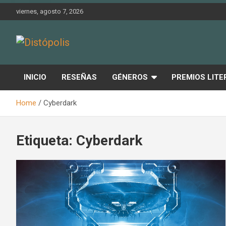
Skip
viernes, agosto 7, 2026
to
content
Novedades & Reseñas Sobre Literatura Fantástica
Distópolis
INICIO
RESEÑAS
GÉNEROS
PREMIOS LITE
Home
Cyberdark
Etiqueta:
Cyberdark