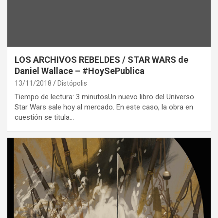
LOS ARCHIVOS REBELDES / STAR WARS de
Daniel Wallace – #HoySePublica
13/11/2018
Distópolis
Tiempo de lectura: 3 minutosUn nuevo libro del Universo
Star Wars sale hoy al mercado. En este caso, la obra en
cuestión se titula…