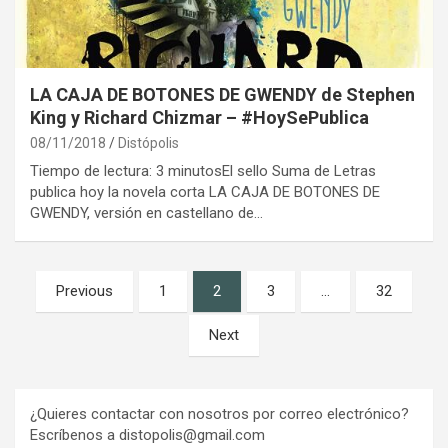
LA CAJA DE BOTONES DE GWENDY de Stephen
King y Richard Chizmar – #HoySePublica
08/11/2018
Distópolis
Tiempo de lectura: 3 minutosEl sello Suma de Letras
publica hoy la novela corta LA CAJA DE BOTONES DE
GWENDY, versión en castellano de…
Paginación
Previous
1
2
3
…
32
de
Next
entradas
¿Quieres contactar con nosotros por correo electrónico?
Escríbenos a distopolis@gmail.com