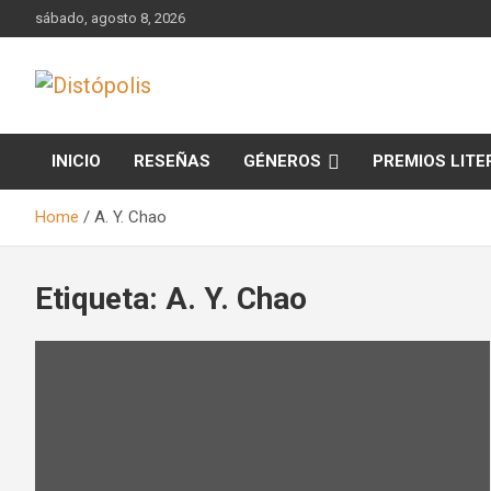
Skip
sábado, agosto 8, 2026
to
content
Novedades & Reseñas Sobre Literatura Fantástica
Distópolis
INICIO
RESEÑAS
GÉNEROS
PREMIOS LITE
Home
A. Y. Chao
Etiqueta:
A. Y. Chao