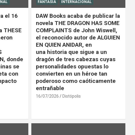
ONAL
FANTASÍA
INTERNACIONAL
a el 16
DAW Books acaba de publicar la
novela THE DRAGON HAS SOME
la THESE
COMPLAINTS de John Wiswell,
eron
el reconocido autor de ALGUIEN
EN QUIEN ANIDAR, en
S
una historia que sigue a un
N, donde
dragón de tres cabezas cuyas
uinas se
personalidades opuestas lo
eta con
convierten en un héroe tan
impacto
poderoso como caóticamente
entrañable
16/07/2026
Distópolis