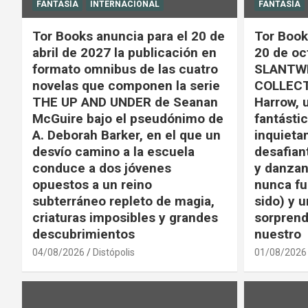
FANTASÍA
INTERNACIONAL
FANTASÍA
Tor Books anuncia para el 20 de
Tor Book
abril de 2027 la publicación en
20 de oc
formato omnibus de las cuatro
SLANTWI
novelas que componen la serie
COLLECT
THE UP AND UNDER de Seanan
Harrow, 
McGuire bajo el pseudónimo de
fantástic
A. Deborah Barker, en el que un
inquieta
desvío camino a la escuela
desafian
conduce a dos jóvenes
y danzan
opuestos a un reino
nunca fu
subterráneo repleto de magia,
sido) y u
criaturas imposibles y grandes
sorprend
descubrimientos
nuestro
04/08/2026
Distópolis
01/08/2026