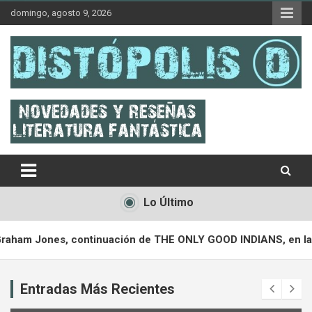
Skip
domingo, agosto 9, 2026
to
content
Novedades & Reseñas Sobre Literatura Fantástica
Distópolis
Lo Último
ntinuación de THE ONLY GOOD INDIANS, en la que la repatriaci
Entradas Más Recientes