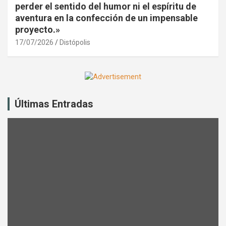
perder el sentido del humor ni el espíritu de
aventura en la confección de un impensable
proyecto.»
17/07/2026
Distópolis
A
d
Últimas Entradas
v
e
r
t
i
s
e
m
e
n