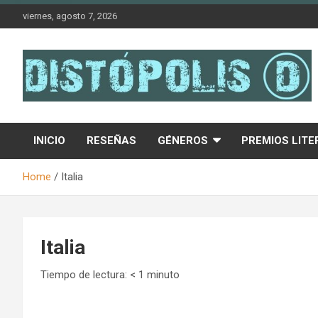
Skip
viernes, agosto 7, 2026
to
content
Novedades & Reseñas Sobre Literatura Fantástica
Distópolis
INICIO
RESEÑAS
GÉNEROS
PREMIOS LITE
Home
Italia
Italia
Tiempo de lectura:
< 1
minuto