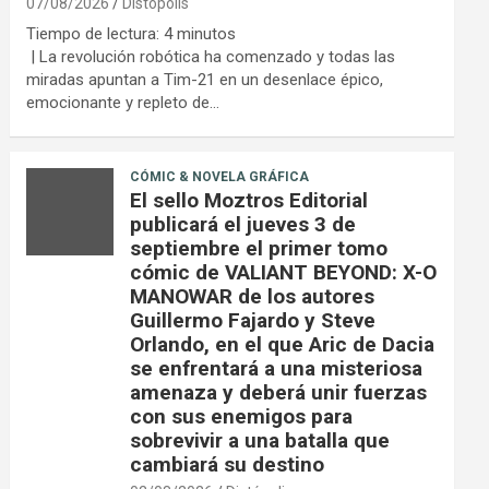
07/08/2026
Distópolis
Tiempo de lectura:
4
minutos
| La revolución robótica ha comenzado y todas las
miradas apuntan a Tim-21 en un desenlace épico,
emocionante y repleto de…
CÓMIC & NOVELA GRÁFICA
El sello Moztros Editorial
publicará el jueves 3 de
septiembre el primer tomo
cómic de VALIANT BEYOND: X-O
MANOWAR de los autores
Guillermo Fajardo y Steve
Orlando, en el que Aric de Dacia
se enfrentará a una misteriosa
amenaza y deberá unir fuerzas
con sus enemigos para
sobrevivir a una batalla que
cambiará su destino