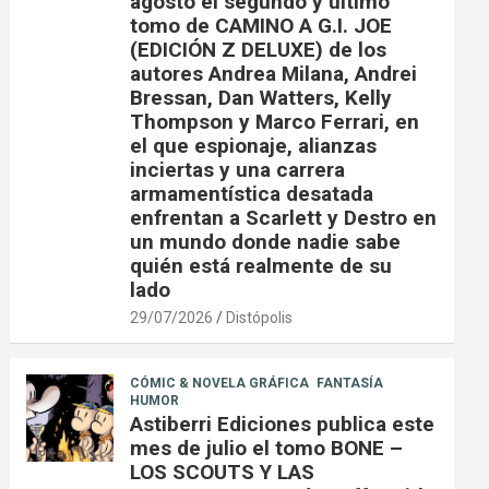
agosto el segundo y último
tomo de CAMINO A G.I. JOE
(EDICIÓN Z DELUXE) de los
autores Andrea Milana, Andrei
Bressan, Dan Watters, Kelly
Thompson y Marco Ferrari, en
el que espionaje, alianzas
inciertas y una carrera
armamentística desatada
enfrentan a Scarlett y Destro en
un mundo donde nadie sabe
quién está realmente de su
lado
29/07/2026
Distópolis
CÓMIC & NOVELA GRÁFICA
FANTASÍA
HUMOR
Astiberri Ediciones publica este
mes de julio el tomo BONE –
LOS SCOUTS Y LAS