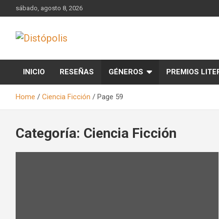
Skip
sábado, agosto 8, 2026
to
content
Novedades & Reseñas Sobre Literatura Fantástica
Distópolis
INICIO
RESEÑAS
GÉNEROS
PREMIOS LITE
Home
Ciencia Ficción
Page 59
Categoría:
Ciencia Ficción