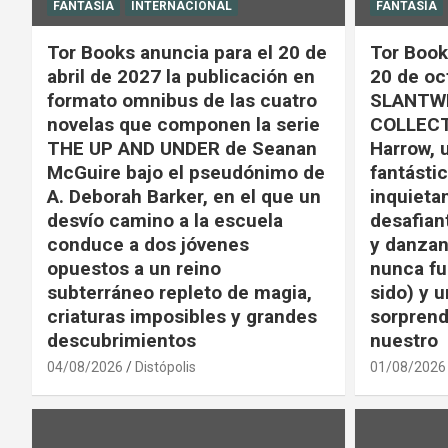
FANTASÍA
INTERNACIONAL
FANTASÍA
Tor Books anuncia para el 20 de
Tor Book
abril de 2027 la publicación en
20 de oc
formato omnibus de las cuatro
SLANTWI
novelas que componen la serie
COLLECT
THE UP AND UNDER de Seanan
Harrow, 
McGuire bajo el pseudónimo de
fantástic
A. Deborah Barker, en el que un
inquieta
desvío camino a la escuela
desafian
conduce a dos jóvenes
y danzan
opuestos a un reino
nunca fu
subterráneo repleto de magia,
sido) y u
criaturas imposibles y grandes
sorprend
descubrimientos
nuestro
04/08/2026
Distópolis
01/08/2026