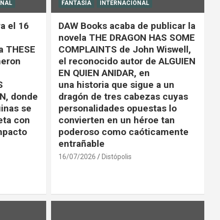
ONAL
FANTASÍA
INTERNACIONAL
a el 16
DAW Books acaba de publicar la
novela THE DRAGON HAS SOME
la THESE
COMPLAINTS de John Wiswell,
eron
el reconocido autor de ALGUIEN
EN QUIEN ANIDAR, en
S
una historia que sigue a un
N, donde
dragón de tres cabezas cuyas
uinas se
personalidades opuestas lo
eta con
convierten en un héroe tan
impacto
poderoso como caóticamente
entrañable
16/07/2026
Distópolis