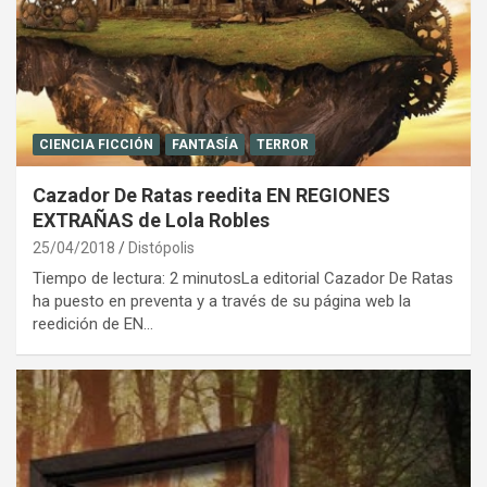
CIENCIA FICCIÓN
FANTASÍA
TERROR
Cazador De Ratas reedita EN REGIONES
EXTRAÑAS de Lola Robles
25/04/2018
Distópolis
Tiempo de lectura: 2 minutosLa editorial Cazador De Ratas
ha puesto en preventa y a través de su página web la
reedición de EN…