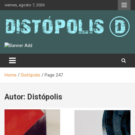
Skip
viernes, agosto 7, 2026
to
content
Novedades & Reseñas Sobre Literatura Fantástica
Distópolis
Home
Distópolis
Page 247
Autor:
Distópolis