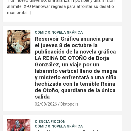
| Un nuevo universo, una alianza imposible y una misión
al límite: X-O Manowar regresa para afrontar su desafío
más brutal. |…
CÓMIC & NOVELA GRÁFICA
Reservoir Gráfica anuncia para
el jueves 8 de octubre la
publicación de la novela gráfica
LA REINA DE OTOÑO de Borja
González, un viaje por un
laberinto vertical lleno de magia
y misterio enfrentará a una niña
hechizada con la temible Reina
de Otoño, guardiana de la única
salida
02/08/2026
Distópolis
CIENCIA FICCIÓN
CÓMIC & NOVELA GRÁFICA