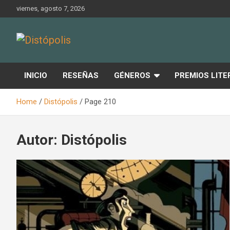
Skip
viernes, agosto 7, 2026
to
content
Novedades & Reseñas Sobre Literatura Fantástica
Distópolis
INICIO
RESEÑAS
GÉNEROS
PREMIOS LITE
Home
Distópolis
Page 210
Autor:
Distópolis