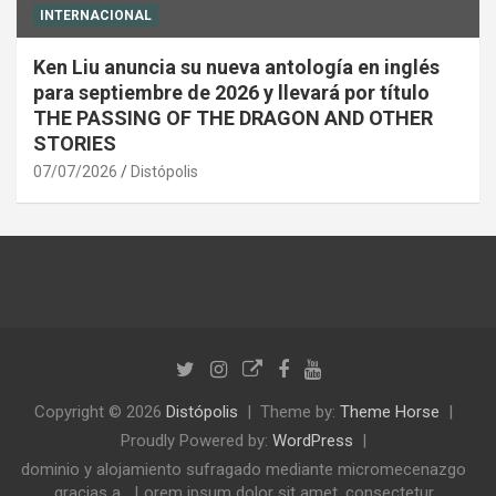
INTERNACIONAL
Ken Liu anuncia su nueva antología en inglés
para septiembre de 2026 y llevará por título
THE PASSING OF THE DRAGON AND OTHER
STORIES
07/07/2026
Distópolis
Copyright © 2026
Distópolis
Theme by:
Theme Horse
Proudly Powered by:
WordPress
dominio y alojamiento sufragado mediante micromecenazgo
gracias a... Lorem ipsum dolor sit amet, consectetur