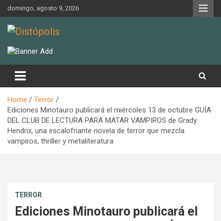
Skip
domingo, agosto 9, 2026
to
content
Novedades & Reseñas Sobre Literatura Fantástica
Distópolis
Home
Terror
Ediciones Minotauro publicará el miércoles 13 de octubre GUÍA
DEL CLUB DE LECTURA PARA MATAR VAMPIROS de Grady
Hendrix, una escalofriante novela de terror que mezcla
vampiros, thriller y metaliteratura
TERROR
Ediciones Minotauro publicará el