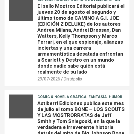
El sello Moztros Editorial publicará el
jueves 20 de agosto el segundo y
último tomo de CAMINO A G.I. JOE
(EDICIÓN Z DELUXE) de los autores
Andrea Milana, Andrei Bressan, Dan
Watters, Kelly Thompson y Marco
Ferrari, en el que espionaje, alianzas
inciertas y una carrera
armamentística desatada enfrentan
a Scarlett y Destro en un mundo
donde nadie sabe quién está
realmente de su lado
29/07/2026
Distópolis
CÓMIC & NOVELA GRÁFICA
FANTASÍA
HUMOR
Astiberri Ediciones publica este mes
de julio el tomo BONE – LOS SCOUTS
Y LAS MOSTRORRATAS de Jeff
Smith y Tom Sniegoski, en la que la
verdadera e irreverente historia
detrás del mito de Big Johnson Bone