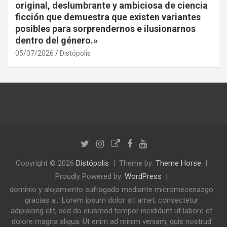
original, deslumbrante y ambiciosa de ciencia
ficción que demuestra que existen variantes
posibles para sorprendernos e ilusionarnos
dentro del género.»
05/07/2026
Distópolis
Copyright © 2026
Distópolis
Theme by:
Theme Horse
Proudly Powered by:
WordPress
dominio y alojamiento sufragado mediante micromecenazgo
gracias a... Lorem ipsum dolor sit amet, consectetur
adipiscing elit, sed do eiusmod tempor incididunt ut labore et
dolore magna aliqua. Ut enim ad minim veniam, quis nostrud