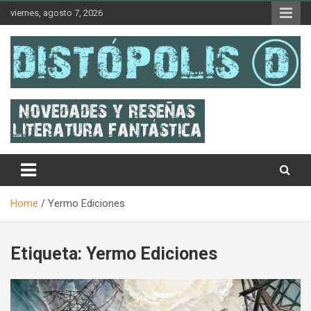
Skip
viernes, agosto 7, 2026
to
content
Novedades & Reseñas Sobre Literatura Fantástica
Distópolis
Home
Yermo Ediciones
Etiqueta:
Yermo Ediciones