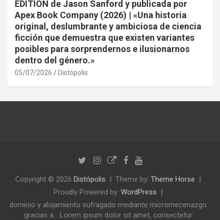
EDITION de Jason Sanford y publicada por
Apex Book Company (2026) | «Una historia
original, deslumbrante y ambiciosa de ciencia
ficción que demuestra que existen variantes
posibles para sorprendernos e ilusionarnos
dentro del género.»
05/07/2026
Distópolis
Copyright © 2026
Distópolis
Theme by:
Theme Horse
Proudly Powered by:
WordPress
dominio y alojamiento sufragado mediante micromecenazgo
gracias a... Lorem ipsum dolor sit amet, consectetur