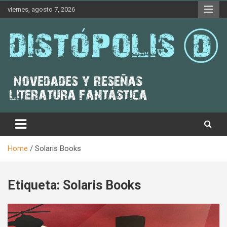
Skip
viernes, agosto 7, 2026
to
content
Novedades & Reseñas Sobre Literatura Fantástica
Distópolis
Home
Solaris Books
Etiqueta:
Solaris Books