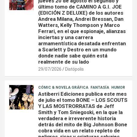
jueves 20 de agosto el segundo y
último tomo de CAMINO A G.I. JOE
(EDICIÓN Z DELUXE) de los autores
Andrea Milana, Andrei Bressan, Dan
Watters, Kelly Thompson y Marco
Ferrari, en el que espionaje, alianzas
inciertas y una carrera
armamentística desatada enfrentan
a Scarlett y Destro en un mundo
donde nadie sabe quién está
realmente de su lado
29/07/2026
Distópolis
CÓMIC & NOVELA GRÁFICA
FANTASÍA
HUMOR
Astiberri Ediciones publica este mes
de julio el tomo BONE – LOS SCOUTS
Y LAS MOSTRORRATAS de Jeff
Smith y Tom Sniegoski, en la que la
verdadera e irreverente historia
detrás del mito de Big Johnson Bone
cobra vida en un relato repleto de
peligros, risas y criaturas salvajes