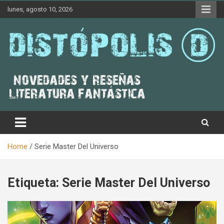
Skip
lunes, agosto 10, 2026
to
content
Novedades & Reseñas Sobre Literatura Fantástica
Distópolis
Home
Serie Master Del Universo
Etiqueta:
Serie Master Del Universo