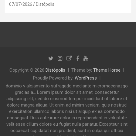
07/07/2026
Distópolis
Copyright © 2026
Distópolis
Theme by:
Theme Horse
Proudly Powered by:
WordPress
dominio y alojamiento sufragado mediante micromecenazgo
gracias a... Lorem ipsum dolor sit amet, consectetur
adipiscing elit, sed do eiusmod tempor incididunt ut labore et
dolore magna aliqua. Ut enim ad minim veniam, quis nostrud
exercitation ullamco laboris nisi ut aliquip ex ea commodo
consequat. Duis aute irure dolor in reprehenderit in voluptate
velit esse cillum dolore eu fugiat nulla pariatur. Excepteur sint
occaecat cupidatat non proident, sunt in culpa qui officia