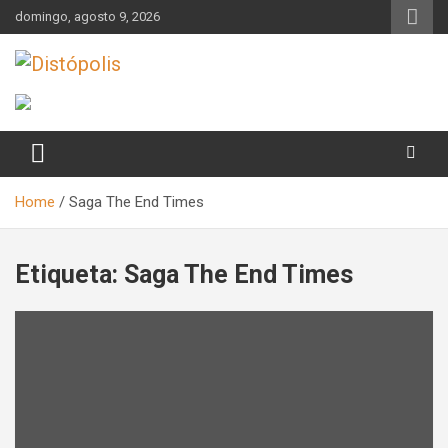
Skip
domingo, agosto 9, 2026
to
content
Novedades & Reseñas Sobre Literatura Fantástica
Distópolis
Home
Saga The End Times
Etiqueta:
Saga The End Times