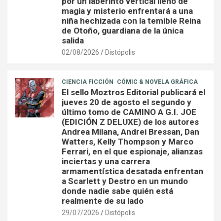
por un laberinto vertical lleno de
magia y misterio enfrentará a una
niña hechizada con la temible Reina
de Otoño, guardiana de la única
salida
02/08/2026
Distópolis
CIENCIA FICCIÓN
CÓMIC & NOVELA GRÁFICA
El sello Moztros Editorial publicará el
jueves 20 de agosto el segundo y
último tomo de CAMINO A G.I. JOE
(EDICIÓN Z DELUXE) de los autores
Andrea Milana, Andrei Bressan, Dan
Watters, Kelly Thompson y Marco
Ferrari, en el que espionaje, alianzas
inciertas y una carrera
armamentística desatada enfrentan
a Scarlett y Destro en un mundo
donde nadie sabe quién está
realmente de su lado
29/07/2026
Distópolis