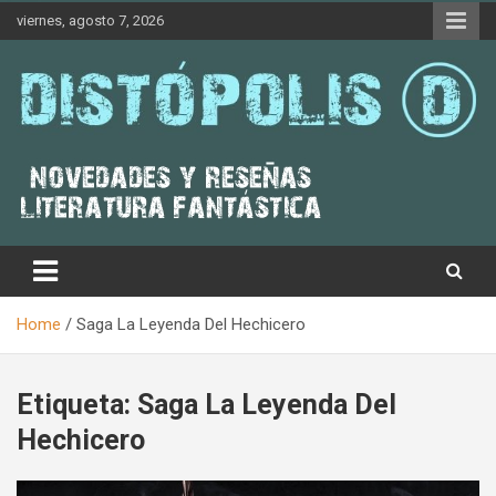
Skip
viernes, agosto 7, 2026
to
content
Novedades & Reseñas Sobre Literatura Fantástica
Distópolis
Home
Saga La Leyenda Del Hechicero
Etiqueta:
Saga La Leyenda Del
Hechicero