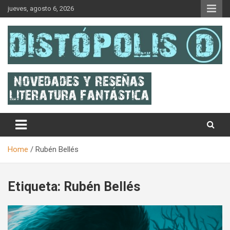
Skip
jueves, agosto 6, 2026
to
content
Novedades & Reseñas Sobre Literatura Fantástica
Distópolis
Home
Rubén Bellés
Etiqueta:
Rubén Bellés