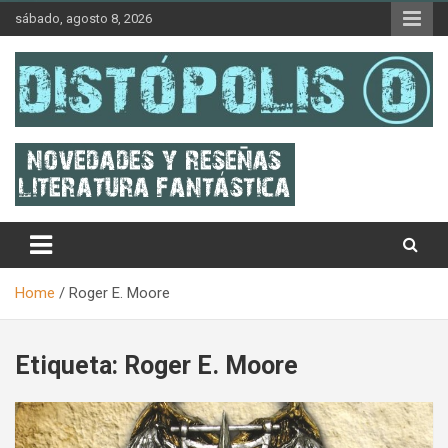
Skip
sábado, agosto 8, 2026
to
content
Novedades & Reseñas Sobre Literatura Fantástica
Distópolis
Home
Roger E. Moore
Etiqueta:
Roger E. Moore