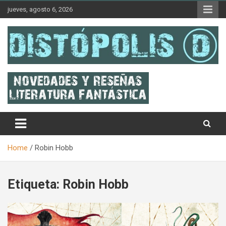
Skip
jueves, agosto 6, 2026
to
content
Novedades & Reseñas Sobre Literatura Fantástica
Distópolis
Home
Robin Hobb
Etiqueta:
Robin Hobb