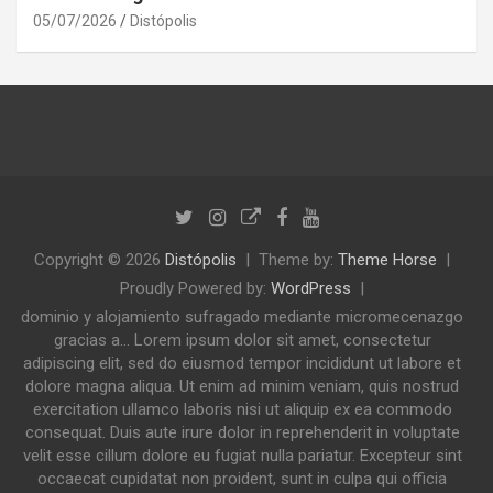
05/07/2026
Distópolis
Copyright © 2026
Distópolis
Theme by:
Theme Horse
Proudly Powered by:
WordPress
dominio y alojamiento sufragado mediante micromecenazgo
gracias a... Lorem ipsum dolor sit amet, consectetur
adipiscing elit, sed do eiusmod tempor incididunt ut labore et
dolore magna aliqua. Ut enim ad minim veniam, quis nostrud
exercitation ullamco laboris nisi ut aliquip ex ea commodo
consequat. Duis aute irure dolor in reprehenderit in voluptate
velit esse cillum dolore eu fugiat nulla pariatur. Excepteur sint
occaecat cupidatat non proident, sunt in culpa qui officia