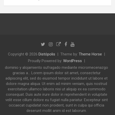
Copyright © 2026
Distópolis
Theme by:
Theme Horse
Proudly Powered by:
WordPress
dominio y alojamiento sufragado mediante micromecenazgo
gracias a... Lorem ipsum dolor sit amet, consectetur
adipiscing elit, sed do eiusmod tempor incididunt ut labore et
dolore magna aliqua. Ut enim ad minim veniam, quis nostrud
exercitation ullamco laboris nisi ut aliquip ex ea commodo
consequat. Duis aute irure dolor in reprehenderit in voluptate
velit esse cillum dolore eu fugiat nulla pariatur. Excepteur sint
occaecat cupidatat non proident, sunt in culpa qui officia
deserunt mollit anim id est laborum.