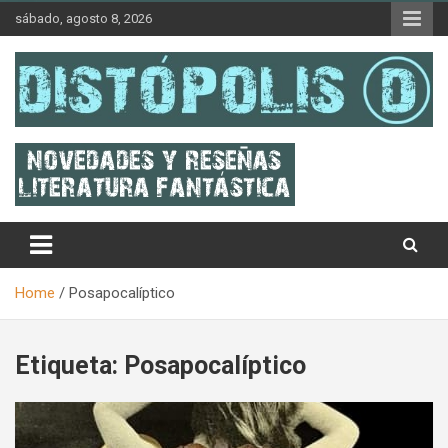
Skip
sábado, agosto 8, 2026
to
content
Novedades & Reseñas Sobre Literatura Fantástica
Distópolis
Home
Posapocalíptico
Etiqueta:
Posapocalíptico