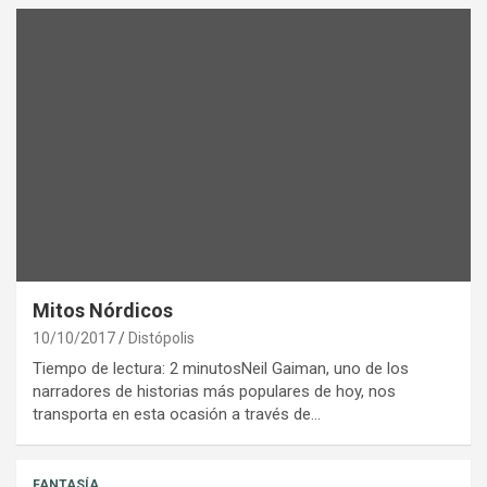
Mitos Nórdicos
10/10/2017
Distópolis
Tiempo de lectura: 2 minutosNeil Gaiman, uno de los
narradores de historias más populares de hoy, nos
transporta en esta ocasión a través de…
FANTASÍA