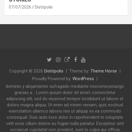
07/07/2026
Distópolis
Copyright © 2026
Distópolis
Theme by:
Theme Horse
Proudly Powered by:
WordPress
dominio y alojamiento sufragado mediante micromecenazgo
gracias a... Lorem ipsum dolor sit amet, consectetur
adipiscing elit, sed do eiusmod tempor incididunt ut labore et
dolore magna aliqua. Ut enim ad minim veniam, quis nostrud
exercitation ullamco laboris nisi ut aliquip ex ea commodo
consequat. Duis aute irure dolor in reprehenderit in voluptate
velit esse cillum dolore eu fugiat nulla pariatur. Excepteur sint
occaecat cupidatat non proident, sunt in culpa qui officia