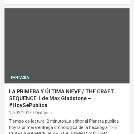
FANTASÍA
LA PRIMERA Y ÚLTIMA NIEVE / THE CRAFT
SEQUENCE 1 de Max Gladstone –
#HoySePublica
12/02/2018
Distópolis
Tiempo de lectura: 2 minutosLa editorial Planeta publica
hoy la primera entrega cronológica de la hexalogía THE
CRAFT SEQUENCE, titulada LA PRIMERA Y ÚLTIMA…