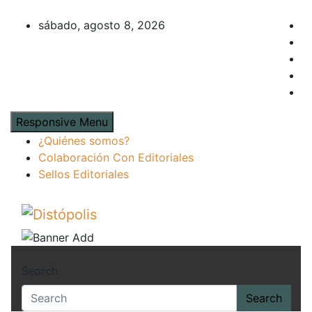
Skip
to
sábado, agosto 8, 2026
content
Responsive Menu
¿Quiénes somos?
Colaboración Con Editoriales
Sellos Editoriales
Distópolis
Novedades & Reseñas Sobre Literatura Fant
Search
Search