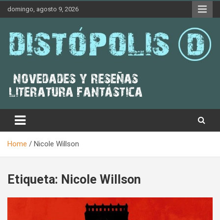
Skip
domingo, agosto 9, 2026
to
content
Novedades & Reseñas Sobre Literatura Fantástica
Distópolis
Home
Nicole Willson
Etiqueta:
Nicole Willson