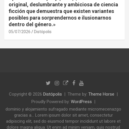
original, deslumbrante y ambiciosa de ciencia
ficción que demuestra que existen variantes
posibles para sorprendernos e ilusionarnos
dentro del género.»
05/07/2026
Distópolis
Copyright © 2026
Distópolis
Theme by:
Theme Horse
Proudly Powered by:
WordPress
dominio y alojamiento sufragado mediante micromecenazgo
gracias a... Lorem ipsum dolor sit amet, consectetur
adipiscing elit, sed do eiusmod tempor incididunt ut labore et
dolore magna aliqua. Ut enim ad minim veniam, quis nostrud