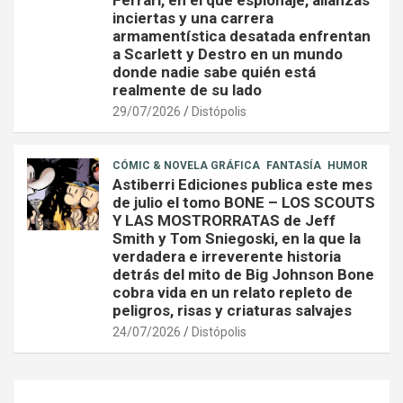
Ferrari, en el que espionaje, alianzas
inciertas y una carrera
armamentística desatada enfrentan
a Scarlett y Destro en un mundo
donde nadie sabe quién está
realmente de su lado
29/07/2026
Distópolis
CÓMIC & NOVELA GRÁFICA
FANTASÍA
HUMOR
Astiberri Ediciones publica este mes
de julio el tomo BONE – LOS SCOUTS
Y LAS MOSTRORRATAS de Jeff
Smith y Tom Sniegoski, en la que la
verdadera e irreverente historia
detrás del mito de Big Johnson Bone
cobra vida en un relato repleto de
peligros, risas y criaturas salvajes
24/07/2026
Distópolis