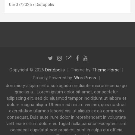
05/07/2026
Distópolis
Copyright © 2026
Distópolis
Theme by:
Theme Horse
Proudly Powered by:
WordPress
dominio y alojamiento sufragado mediante micromecenazgo
gracias a... Lorem ipsum dolor sit amet, consectetur
adipiscing elit, sed do eiusmod tempor incididunt ut labore et
dolore magna aliqua. Ut enim ad minim veniam, quis nostrud
exercitation ullamco laboris nisi ut aliquip ex ea commodo
consequat. Duis aute irure dolor in reprehenderit in voluptate
velit esse cillum dolore eu fugiat nulla pariatur. Excepteur sint
occaecat cupidatat non proident, sunt in culpa qui officia