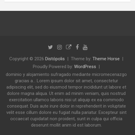
Copyright © 2026
Distópolis
Theme by:
Theme Horse
Proudly Powered by:
WordPress
dominio y alojamiento sufragado mediante micromecenazgo
gracias a... Lorem ipsum dolor sit amet, consectetur
adipiscing elit, sed do eiusmod tempor incididunt ut labore et
dolore magna aliqua. Ut enim ad minim veniam, quis nostrud
exercitation ullamco laboris nisi ut aliquip ex ea commodo
consequat. Duis aute irure dolor in reprehenderit in voluptate
velit esse cillum dolore eu fugiat nulla pariatur. Excepteur sint
occaecat cupidatat non proident, sunt in culpa qui officia
deserunt mollit anim id est laborum.