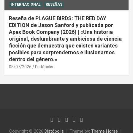
INTERNACIONAL
RESEÑAS
Reseña de PLAGUE BIRDS: THE RED DAY
EDITION de Jason Sanford y publicada por
Apex Book Company (2026) | «Una historia
original, deslumbrante y ambiciosa de ciencia
ficción que demuestra que existen variantes
posibles para sorprendernos e ilusionarnos
dentro del género.»
05/07/2026
Distópolis
Copyright © 2026
Distópolis
Theme by:
Theme Horse