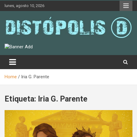
Skip
lunes, agosto 10, 2026
to
content
Novedades & Reseñas Sobre Literatura Fantástica
Distópolis
Home
Iria G. Parente
Etiqueta:
Iria G. Parente