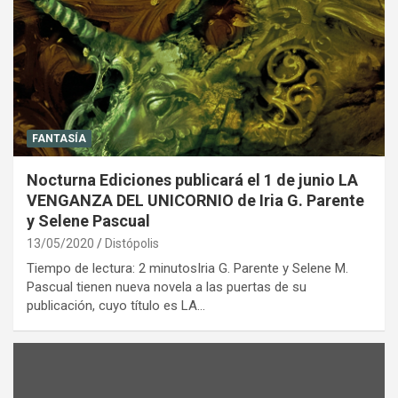
FANTASÍA
Nocturna Ediciones publicará el 1 de junio LA
VENGANZA DEL UNICORNIO de Iria G. Parente
y Selene Pascual
13/05/2020
Distópolis
Tiempo de lectura: 2 minutosIria G. Parente y Selene M.
Pascual tienen nueva novela a las puertas de su
publicación, cuyo título es LA…