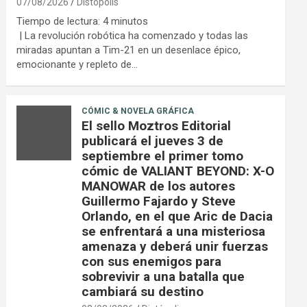
07/08/2026
Distópolis
Tiempo de lectura:
4
minutos
| La revolución robótica ha comenzado y todas las
miradas apuntan a Tim-21 en un desenlace épico,
emocionante y repleto de…
CÓMIC & NOVELA GRÁFICA
El sello Moztros Editorial
publicará el jueves 3 de
septiembre el primer tomo
cómic de VALIANT BEYOND: X-O
MANOWAR de los autores
Guillermo Fajardo y Steve
Orlando, en el que Aric de Dacia
se enfrentará a una misteriosa
amenaza y deberá unir fuerzas
con sus enemigos para
sobrevivir a una batalla que
cambiará su destino