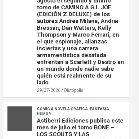
agosto el segundo y último
tomo de CAMINO A G.I. JOE
(EDICIÓN Z DELUXE) de los
autores Andrea Milana, Andrei
Bressan, Dan Watters, Kelly
Thompson y Marco Ferrari, en
el que espionaje, alianzas
inciertas y una carrera
armamentística desatada
enfrentan a Scarlett y Destro en
un mundo donde nadie sabe
quién está realmente de su
lado
29/07/2026
Distópolis
CÓMIC & NOVELA GRÁFICA
FANTASÍA
HUMOR
Astiberri Ediciones publica este
mes de julio el tomo BONE –
LOS SCOUTS Y LAS