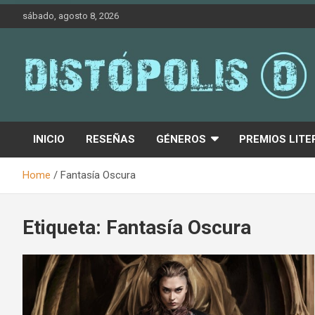
Skip
sábado, agosto 8, 2026
to
content
Novedades & Reseñas Sobre Literatura Fantástica
Distópolis
INICIO
RESEÑAS
GÉNEROS
PREMIOS LITE
Home
Fantasía Oscura
Etiqueta:
Fantasía Oscura