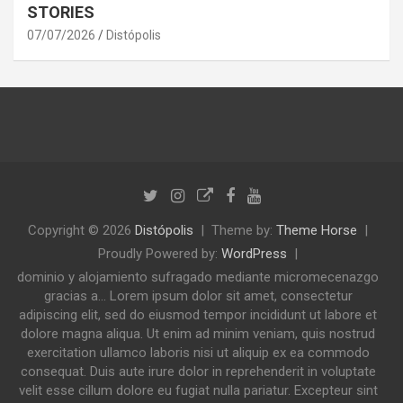
STORIES
07/07/2026
Distópolis
Copyright © 2026
Distópolis
Theme by:
Theme Horse
Proudly Powered by:
WordPress
dominio y alojamiento sufragado mediante micromecenazgo
gracias a... Lorem ipsum dolor sit amet, consectetur
adipiscing elit, sed do eiusmod tempor incididunt ut labore et
dolore magna aliqua. Ut enim ad minim veniam, quis nostrud
exercitation ullamco laboris nisi ut aliquip ex ea commodo
consequat. Duis aute irure dolor in reprehenderit in voluptate
velit esse cillum dolore eu fugiat nulla pariatur. Excepteur sint