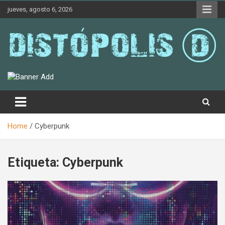
Skip
jueves, agosto 6, 2026
to
content
Novedades & Reseñas Sobre Literatura Fantástica
Distópolis
Home
Cyberpunk
Etiqueta:
Cyberpunk