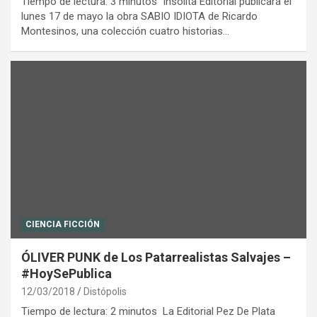
Tiempo de lectura: 3 minutos Insólita Editorial publicará el
lunes 17 de mayo la obra SABIO IDIOTA de Ricardo
Montesinos, una colección cuatro historias…
CIENCIA FICCIÓN
ÓLIVER PUNK de Los Patarrealistas Salvajes –
#HoySePublica
12/03/2018
Distópolis
Tiempo de lectura: 2 minutos La Editorial Pez De Plata