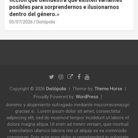
posibles para sorprendernos e ilusionarnos
dentro del género.»
05/07/2026
Distópolis
Copyright © 2026
Distópolis
Theme by:
Theme Horse
Proudly Powered by:
WordPress
dominio y alojamiento sufragado mediante micromecenazgo
gracias a... Lorem ipsum dolor sit amet, consectetur
adipiscing elit, sed do eiusmod tempor incididunt ut labore et
dolore magna aliqua. Ut enim ad minim veniam, quis nostrud
exercitation ullamco laboris nisi ut aliquip ex ea commodo
consequat. Duis aute irure dolor in reprehenderit in voluptate