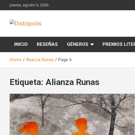
Skip
jueves, agosto 6, 2026
to
content
Novedades & Reseñas Sobre Literatura Fantástica
Distópolis
INICIO
RESEÑAS
GÉNEROS
PREMIOS LITE
Home
Alianza Runas
Page 6
Etiqueta:
Alianza Runas