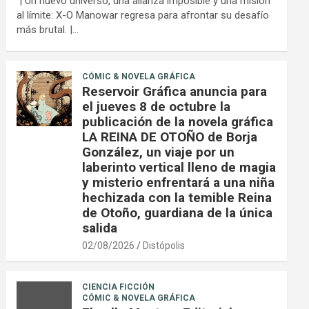
| Un nuevo universo, una alianza imposible y una misión
al límite: X-O Manowar regresa para afrontar su desafío
más brutal. |…
CÓMIC & NOVELA GRÁFICA
Reservoir Gráfica anuncia para
el jueves 8 de octubre la
publicación de la novela gráfica
LA REINA DE OTOÑO de Borja
González, un viaje por un
laberinto vertical lleno de magia
y misterio enfrentará a una niña
hechizada con la temible Reina
de Otoño, guardiana de la única
salida
02/08/2026
Distópolis
CIENCIA FICCIÓN
CÓMIC & NOVELA GRÁFICA