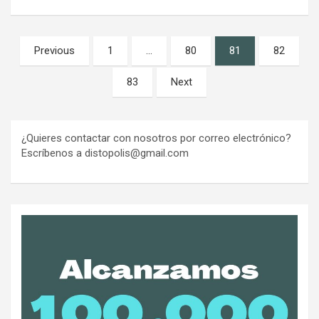
Paginación
Previous
1
…
80
81
82
de
83
Next
entradas
¿Quieres contactar con nosotros por correo electrónico?
Escríbenos a distopolis@gmail.com