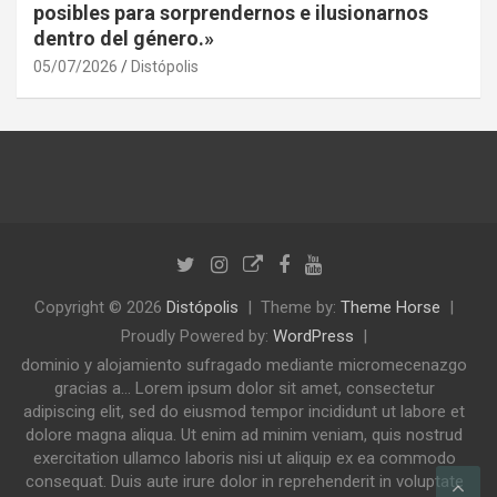
posibles para sorprendernos e ilusionarnos
dentro del género.»
05/07/2026
Distópolis
Copyright © 2026
Distópolis
Theme by:
Theme Horse
Proudly Powered by:
WordPress
dominio y alojamiento sufragado mediante micromecenazgo
gracias a... Lorem ipsum dolor sit amet, consectetur
adipiscing elit, sed do eiusmod tempor incididunt ut labore et
dolore magna aliqua. Ut enim ad minim veniam, quis nostrud
exercitation ullamco laboris nisi ut aliquip ex ea commodo
consequat. Duis aute irure dolor in reprehenderit in voluptate